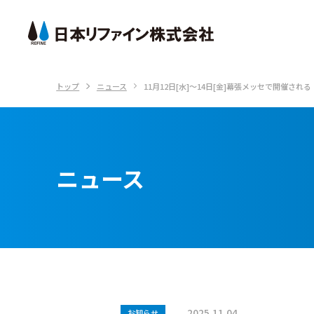
トップ
ニュース
11月12日[水]～14日[金]幕張メッセで開催さ
サービス・製品
技術情報
会社情報
日本リファインは、3つのサービス事業を軸
日本リファインの技術をご紹介いたします。
日本リファインの会社情報をご紹介いたしま
に環境への負荷が少なくサステイナブル（持
す。
ニュース
続可能）な資源循環型社会への転換を目指し
技術情報トップ
ます。
会社情報トップ
サービス・製品トップ
2025.11.04
お知らせ