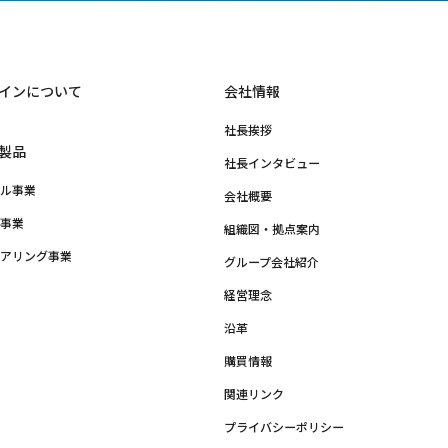
インについて
会社情報
社長挨拶
製品
社長インタビュー
クル事業
会社概要
品事業
組織図・拠点案内
ニアリング事業
グループ会社紹介
他
経営理念
沿革
購買情報
関連リンク
プライバシーポリシー