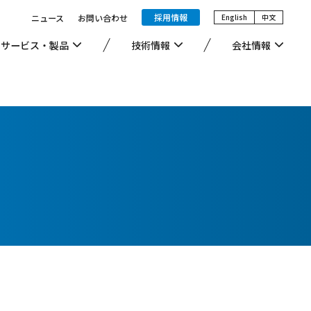
採用情報
ニュース
お問い合わせ
English
中文
サービス・製品
技術情報
会社情報
高機能化学品事業
安全・品質への取り組み
環境への取り組み
LiB関連
一般事業主行動計画他公表情報
電子材料グレード溶剤
産業廃棄物許可一覧
製薬・農薬向け溶剤
地上資源由来溶剤（バイオ溶剤等）
製品・その他
取り扱い溶剤