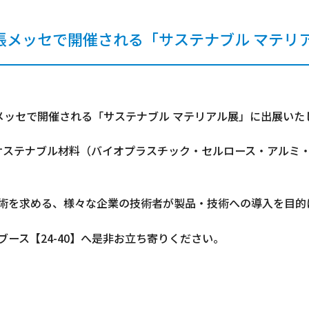
排水処理装置 ソルピコ
排水処理装置 ソルステップ
金]幕張メッセで開催される「サステナブル マテ
排ガス処理装置 エコトラップ
連続型 液-液抽出装置
剥離液再生装置 SRS
] 幕張メッセで開催される「サステナブル マテリアル展」に出展いた
 サステナブル材料（バイオプラスチック・セルロース・アルミ
術を求める、様々な企業の技術者が製品・技術への導入を目的
ース【24-40】へ是非お立ち寄りください。