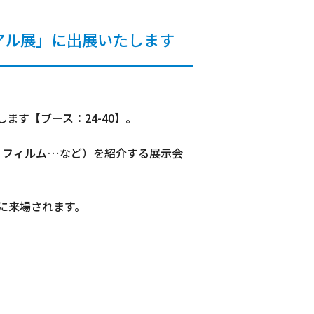
化学物質 熱安全性評価の受託試験
ソフトウェア
リアル展」に出展いたします
物流部門
します【ブース：24-40】。
・フィルム…など）を紹介する展示会
に来場されます。