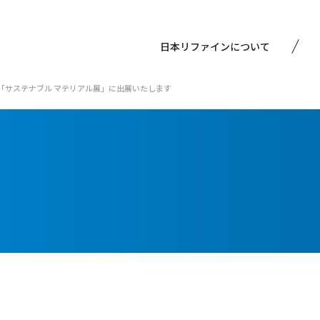
日本リファインについて
れる「サステナブル マテリアル展」に出展いたします
精製リサイクル事業
技術開発
社長挨拶
経営理念
分析機器
社長インタビュー
沿革
使用済み溶剤の買取
受賞歴
会社概要
購買情報
使用済み溶剤の受託精製・アップサイクル
組織図・拠点案内
関連リンク
再生溶剤の販売
グループ会社紹介
プライバシーポリシー
蒸留・分離精製工程の受託
環境エンジニアリング事業
蒸留塔