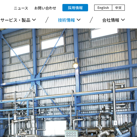
採用情報
ニュース
お問い合わせ
English
中文
サービス・製品
技術情報
会社情報
高機能化学品事業
安全・品質への取り組み
環境への取り組み
LiB関連
一般事業主行動計画他公表情報
電子材料グレード溶剤
産業廃棄物許可一覧
製薬・農薬向け溶剤
地上資源由来溶剤（バイオ溶剤等）
製品・その他
取り扱い溶剤