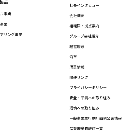
製品
社長インタビュー
クル事業
会社概要
品事業
組織図・拠点案内
ニアリング事業
グループ会社紹介
他
経営理念
沿革
購買情報
関連リンク
プライバシーポリシー
安全・品質への取り組み
環境への取り組み
一般事業主行動計画他公表情報
産業廃棄物許可一覧