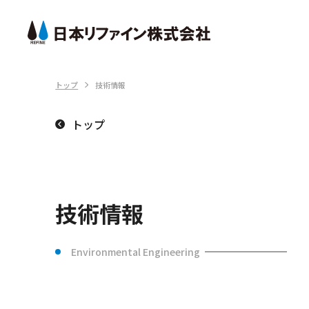
トップ
技術情報
サービス・製品
技術情報
会社情報
トップ
日本リファインは、3つのサービス事業を軸
日本リファインの技術をご紹介いたします。
日本リファインの会社情報をご紹介いたしま
に環境への負荷が少なくサステイナブル（持
す。
続可能）な資源循環型社会への転換を目指し
技術情報トップ
ます。
会社情報トップ
技術情報
サービス・製品トップ
Environmental Engineering