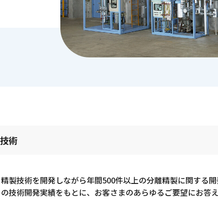
排水処理装置 ソルピコ
排水処理装置 ソルステップ
排ガス処理装置 エコトラップ
連続型 液-液抽出装置
剥離液再生装置 SRS
の技術
精製技術を開発しながら年間500件以上の分離精製に関する開
くの技術開発実績をもとに、お客さまのあらゆるご要望にお答