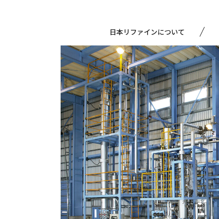
日本リファインについて
精製リサイクル事業
技術開発
社長挨拶
経営理念
分析機器
社長インタビュー
沿革
使用済み溶剤の買取
受賞歴
会社概要
購買情報
使用済み溶剤の受託精製・アップサイクル
組織図・拠点案内
関連リンク
再生溶剤の販売
グループ会社紹介
プライバシーポリシー
蒸留・分離精製工程の受託
環境エンジニアリング事業
蒸留塔