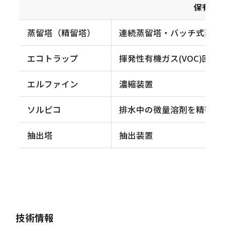
保有テ
蒸留塔（精留塔）
連続蒸留塔・バッチ式蒸留
エコトラップ
揮発性有機ガス(VOC)回収
エルファイン
濃縮装置
ソルピコ
排水中の微量溶剤を精密に
抽出塔
抽出装置
技術情報